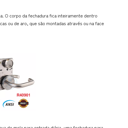
. O corpo da fechadura fica inteiramente dentro 
icas ou de aro, que são montadas através ou na face 
va de mola para entrada diária, uma fechadura para 