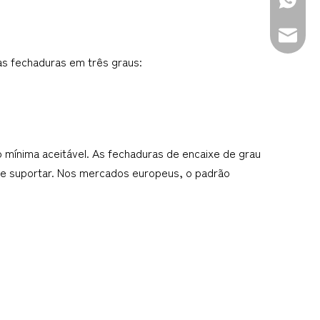
+86-139
sales@d
as fechaduras em três graus:
 mínima aceitável. As fechaduras de encaixe de grau 
eve suportar. Nos mercados europeus, o padrão 