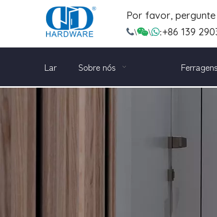
Por favor, pergunt
+86 139 290

\

\

:
Lar
Sobre nós
Ferragens