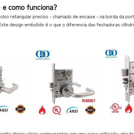
– e como funciona?
lso retangular preciso - chamado de encaixe - na borda da porta
Este design embutido é o que o diferencia das fechaduras cilíndr
ente abriga vários componentes em uma caixa unificada: uma tra