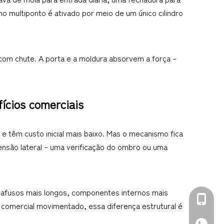
o multiponto é ativado por meio de um único cilindro 
com chute. A porta e a moldura absorvem a força – 
ícios comerciais
e têm custo inicial mais baixo. Mas o mecanismo fica 
nsão lateral – uma verificação do ombro ou uma 
arafusos mais longos, componentes internos mais 
+86-139
o comercial movimentado, essa diferença estrutural é 