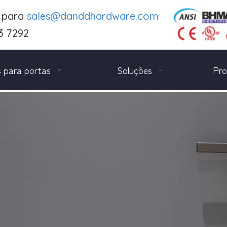
e para
sales@danddhardware.com
3 7292
 para portas
Soluções
Pro