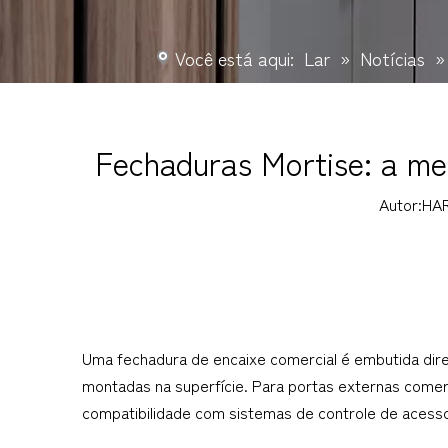
Você está aqui:
Lar
»
Notícias
Fechaduras Mortise: a me
Autor:HA
DR:
Uma fechadura de encaixe comercial é embutida diret
montadas na superfície. Para portas externas comerci
compatibilidade com sistemas de controle de acesso 