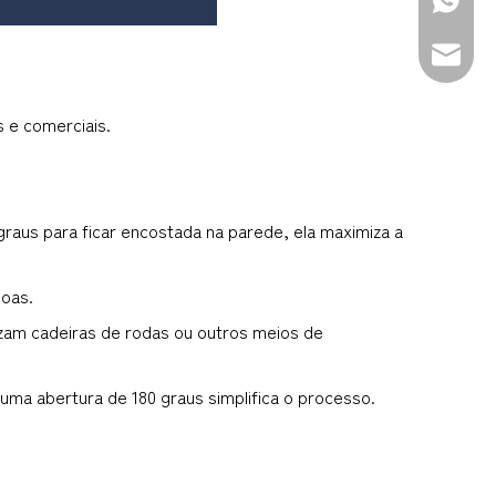
+86-139
sales@d
s e comerciais.
aus para ficar encostada na parede, ela maximiza a 
soas.
izam cadeiras de rodas ou outros meios de 
ma abertura de 180 graus simplifica o processo.