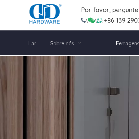
Por favor, pergunt
+86 139 290

\

\

:
Lar
Sobre nós
Ferragens