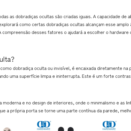
as as dobradiças ocultas são criadas iguais. A capacidade de ab
explorará como certas dobradiças ocultas alcançam esse amplo â
 A compreensão desses fatores o ajudará a escolher o hardware ce
ulta?
omo dobradiça oculta ou invisível, é encaixada diretamente na p
ando uma superfície limpa e ininterrupta. Este é um forte contr
ra moderna e no design de interiores, onde o minimalismo e as lin
que a própria porta se torne uma parte contínua da parede, melho