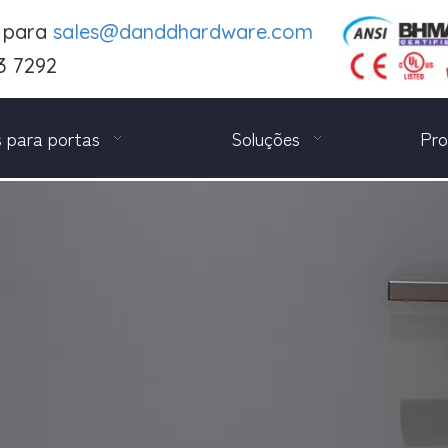
e para
sales@danddhardware.com
3 7292
 para portas
Soluções
Pro