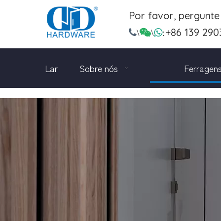
Por favor, pergunt
+86 139 290

\

\

:
Lar
Sobre nós
Ferragens