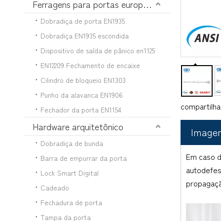
Ferragens para portas europeias
Dobradiça de porta EN1935
Dobradiça EN1935 escondida
Dispositivo de saída de pânico en1125
EN12209 Fechamento de encaixe
Cilindro de bloqueio EN1303
Punho da alavanca EN1906
compartilha
Fechador da porta EN1154
Hardware arquitetônico
Image
Dobradiça de bunda
Em caso d
Barra de empurrar da porta
autodefesa
Lock Smart Digital
propagaçã
Cadeado
Fechadura de porta
Tampa da porta