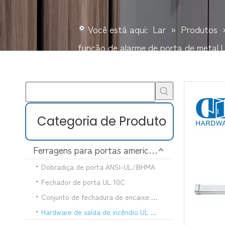
Você está aqui:
Lar
»
Produtos
função de alarme de porta de metal
Categoria de Produto
Ferragens para portas americanas
Dobradiça de porta ANSI-UL/BHMA
Fechador de porta UL 10C
Conjunto de fechadura de encaixe UL 10C
Hardware de saída de incêndio UL 10C