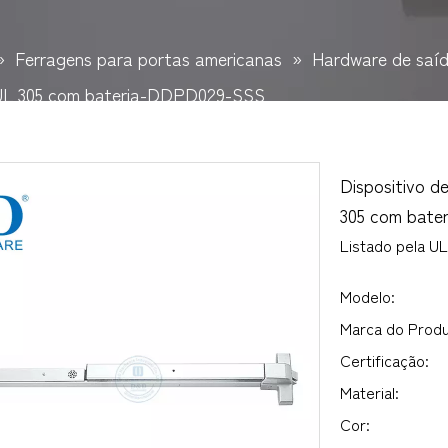
»
Ferragens para portas americanas
»
Hardware de saíd
 UL 305 com bateria-DDPD029-SSS
Dispositivo d
305 com bat
Listado pela U
Modelo:
Marca do Produ
Certificação:
Material:
Cor: