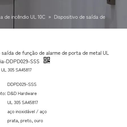
a de incêndio UL 10C
»
Dispositivo de saída de
e saída de função de alarme de porta de metal UL
eria-DDPD029-SSS
L UL 305 SA45817
DDPD029-SSS
to:
D&D Hardware
UL 305 SA45817
aço inoxidável / aço
prata, preto, ouro