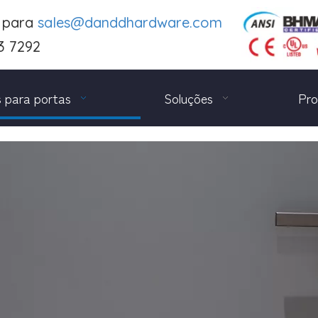
e para
sales@danddhardware.com
3 7292
 para portas
Soluções
Pro