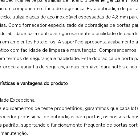
o um componente crítico de segurança. Esta dobradiça de porta
ciclo, utiliza placas de aço inoxidável espessadas de 4,8 mm para
as. Como fornecedor especializado de dobradiças de portas p
durabilidade para controlar rigorosamente a qualidade de cada lot
a em ambientes hoteleiros. A superfície apresenta acabamento a
ético com facilidade de limpeza e manutenção. Compreendemos pr
em termos de segurança e fiabilidade. Esta dobradiça de porta p
oferece a garantia de segurança mais confiável para hotéis cinco
erísticas e vantagens do produto
idade Excepcional
e equipamentos de teste proprietários, garantimos que cada lote
ecedor profissional de dobradiças para portas, os nossos dados
s padrão, suportando o funcionamento frequente de portas corta
 manutenção.