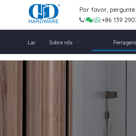
Por favor, pergunt
+86 139 290

\

\

:
Lar
Sobre nós
Ferragens