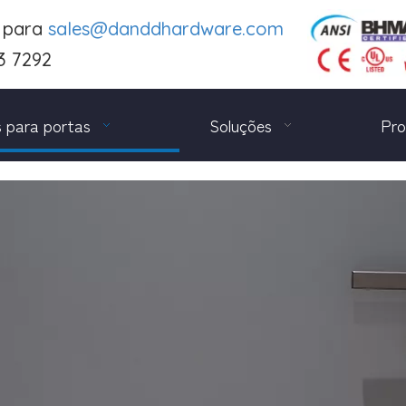
e para
sales@danddhardware.com
3 7292
 para portas
Soluções
Pro