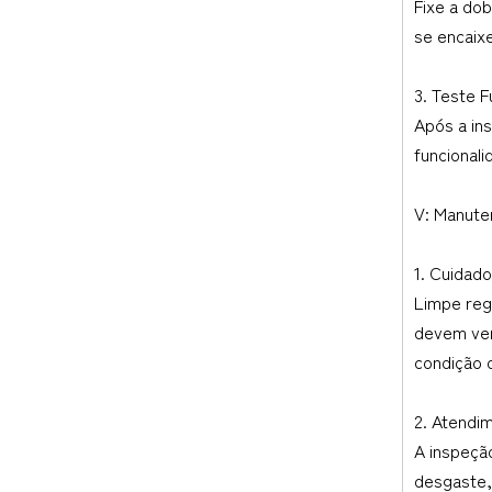
Fixe a do
se encaixe
3. Teste F
Após a in
funcional
V: Manute
1. Cuidado
Limpe reg
devem ver
condição 
2. Atendim
A inspeção
desgaste,