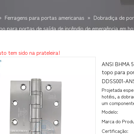
»
Ferragens para portas americanas
»
Dobradiça de p
opo para portas de saída de incêndio de emergência em 
to tem sido na prateleira!
ANSI BHMA 5 
topo para por
DDSS001-ANS
Projetada espe
hotéis, a dobr
um componente 
Modelo:
Marca do Produ
Certificação: