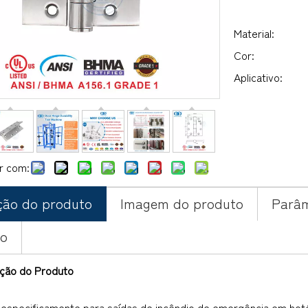
Material:
Cor:
Aplicativo:
r com:
ção do produto
Imagem do produto
Parâm
to
ição do Produto
 especificamente para saídas de incêndio de emergência em hot