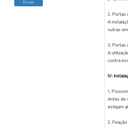
Enviar
2. Portas
A instala
outras em
3. Portas 
A utiliza
contra in
IV: Instal
1. Posici
Antes de 
estejam a
2. Fixação