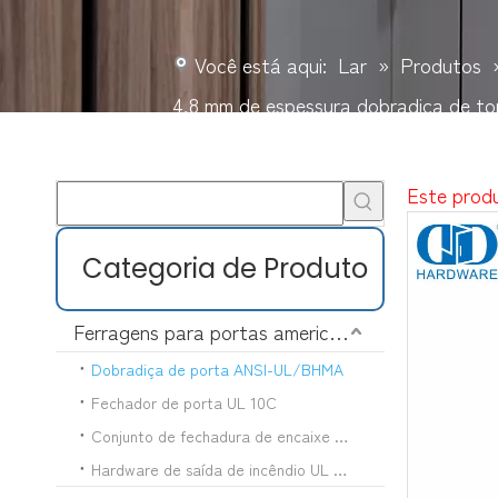
Você está aqui:
Lar
»
Produtos
4,8 mm de espessura dobradiça de t
Este produ
Categoria de Produto
Ferragens para portas americanas
Dobradiça de porta ANSI-UL/BHMA
Fechador de porta UL 10C
Conjunto de fechadura de encaixe UL 10C
Hardware de saída de incêndio UL 10C