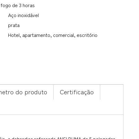
fogo de 3 horas
Aço inoxidável
prata
Hotel, apartamento, comercial, escritório
etro do produto
Certificação
éis, a dobradiça reforçada ANSI BHMA de 5 polegadas