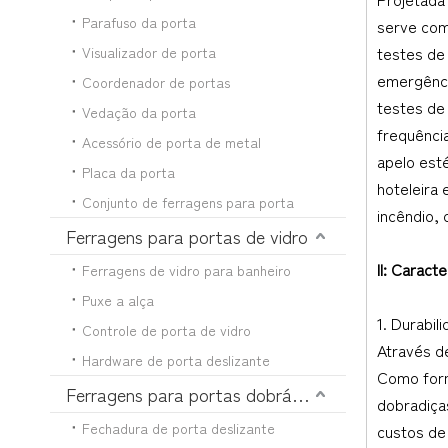
Parafuso da porta
serve com
testes de 
Visualizador de porta
emergênci
Coordenador de portas
testes de 
Vedação da porta
frequênci
Acessório de porta de metal
apelo est
Placa da porta
hoteleira 
Conjunto de ferragens para porta
incêndio, 
Ferragens para portas de vidro
II: Caract
Ferragens de vidro para banheiro
Puxe a alça
1. Durabil
Controle de porta de vidro
Através d
Hardware de porta deslizante
Como forn
Ferragens para portas dobráveis
dobradiça
Fechadura de porta deslizante
custos de