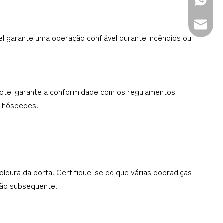
+86-139
sales@d
el garante uma operação confiável durante incêndios ou
o hotel garante a conformidade com os regulamentos
e hóspedes.
oldura da porta. Certifique-se de que várias dobradiças
ção subsequente.