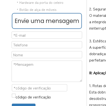
Hardware da porta do celeiro
2. Seguran
Botão de alça de móveis
O materia
Envie uma mensagem
a integrid
ininterrup
3. Estétic
A superfíc
dobradiça
perfeitam
III: Aplic
1. Rotas d
Esta dobr
desobstru
proporcio