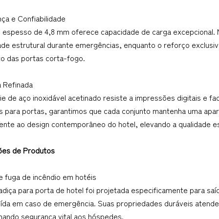
ça e Confiabilidade
l espesso de 4,8 mm oferece capacidade de carga excepcional.
ade estrutural durante emergências, enquanto o reforço exclusiv
to das portas corta-fogo.
a Refinada
ie de aço inoxidável acetinado resiste a impressões digitais e fa
s para portas, garantimos que cada conjunto mantenha uma aparê
ente ao design contemporâneo do hotel, elevando a qualidade es
ações de Produtos
e fuga de incêndio em hotéis
adiça para porta de hotel foi projetada especificamente para sa
ída em caso de emergência. Suas propriedades duráveis ​​atende
nando segurança vital aos hóspedes.